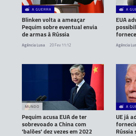
A GUERRA
A GU
Blinken volta a ameaçar
EUA ad
Pequim sobre eventual envia
possibi
de armas à Rússia
fornece
Agência Lusa
20 Fev 11:12
Agência Lu
MUNDO
A GU
Pequim acusa EUA de ter
UE já a
sobrevoado a China com
fornec
'balões' dez vezes em 2022
Rússia 