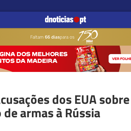
Faltam
66 dias
para os
cusações dos EUA sobre
 de armas à Rússia