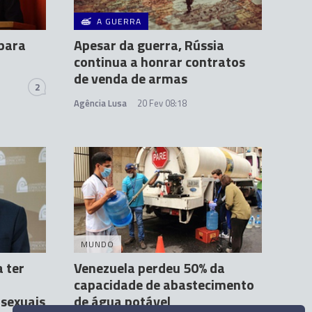
A GUERRA
 para
Apesar da guerra, Rússia
continua a honrar contratos
de venda de armas
2
Agência Lusa
20 Fev 08:18
MUNDO
 ter
Venezuela perdeu 50% da
capacidade de abastecimento
 sexuais
de água potável