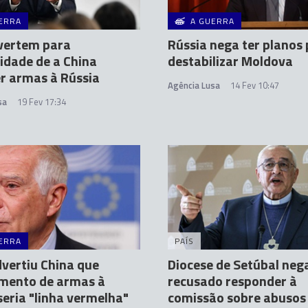
ERRA
A GUERRA
vertem para
Rússia nega ter planos
lidade de a China
destabilizar Moldova
r armas à Rússia
Agência Lusa
14 Fev 10:47
sa
19 Fev 17:34
ERRA
PAÍS
dvertiu China que
Diocese de Setúbal nega
imento de armas à
recusado responder à
seria "linha vermelha"
comissão sobre abusos