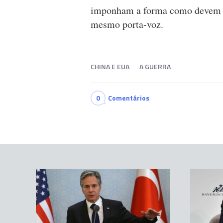
imponham a forma como devem ser
mesmo porta-voz.
CHINA E EUA
A GUERRA
0
Comentários