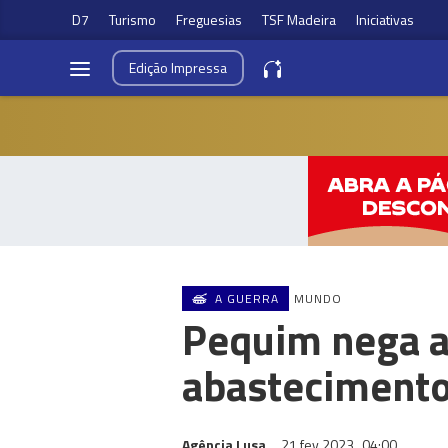
D7
Turismo
Freguesias
TSF Madeira
Iniciativas
Edição
Impressa
A GUERRA
MUNDO
Pequim nega a
abastecimento
Agência Lusa
21 fev 2023
04:00