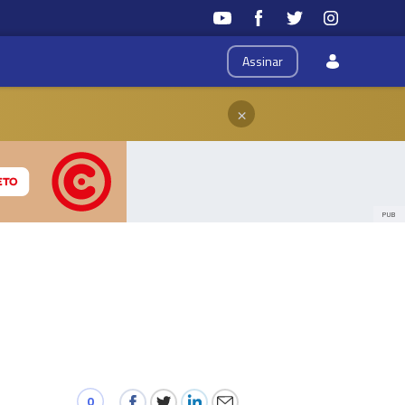
Assinar
×
PUB
0