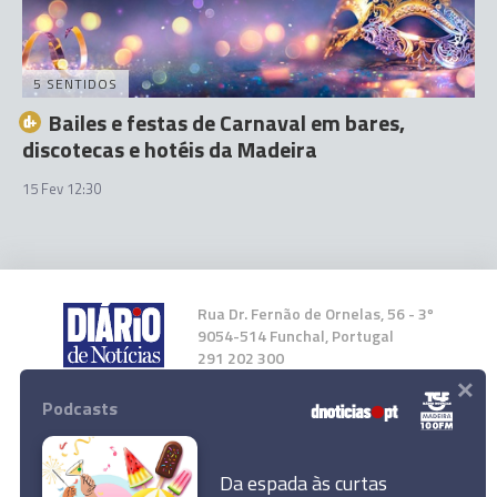
5 SENTIDOS
Bailes e festas de Carnaval em bares,
discotecas e hotéis da Madeira
15 Fev 12:30
Rua Dr. Fernão de Ornelas, 56 - 3º
9054-514 Funchal, Portugal
291 202 300
×
Podcasts
Instale a nossa App
Da espada às curtas