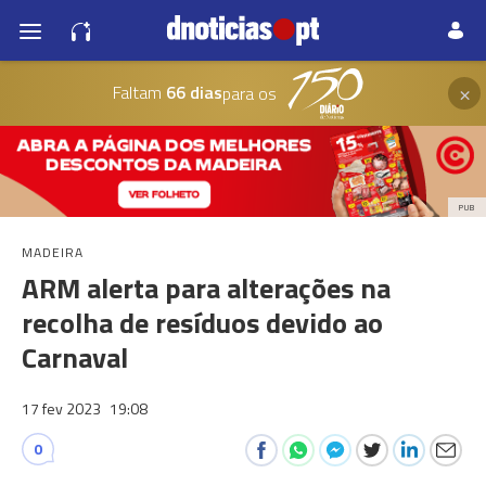
×
Faltam
66 dias
para os
PUB
MADEIRA
ARM alerta para alterações na
recolha de resíduos devido ao
Carnaval
17 fev 2023
19:08
0