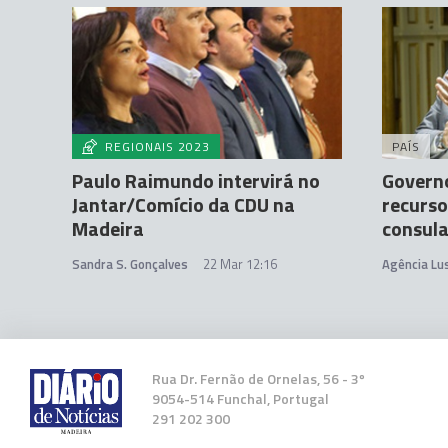
REGIONAIS 2023
PAÍS
Paulo Raimundo intervirá no
Governo
Jantar/Comício da CDU na
recurs
Madeira
consula
Sandra S. Gonçalves
22 Mar 12:16
Agência Lu
Rua Dr. Fernão de Ornelas, 56 - 3º
9054-514 Funchal, Portugal
291 202 300
Grande Campanha Raimundo Ramos