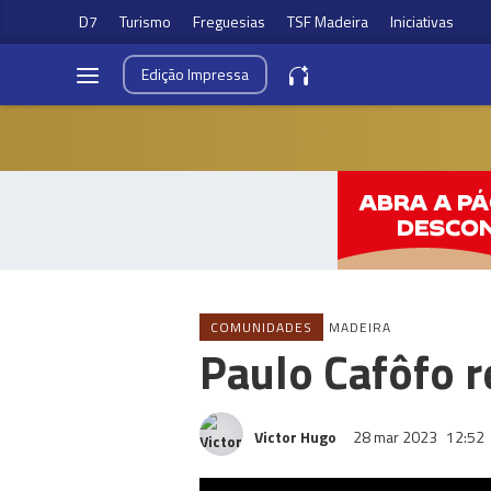
D7
Turismo
Freguesias
TSF Madeira
Iniciativas
Edição
Impressa
COMUNIDADES
MADEIRA
Paulo Cafôfo 
Victor Hugo
28 mar 2023
12:52