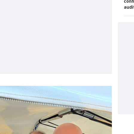
conh
audi