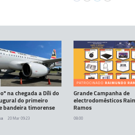
PATROCINADO
RAIMUNDO RA
o" na chegada a Díli do
Grande Campanha de
ugural do primeiro
electrodomésticos Ra
e bandeira timorense
Ramos
sa
20 Mar 09:23
08:00