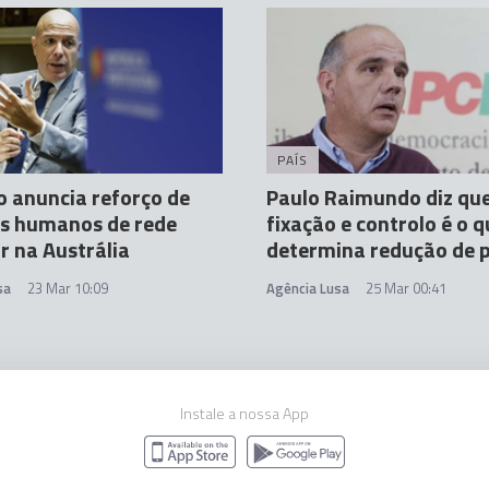
PAÍS
 anuncia reforço de
Paulo Raimundo diz qu
os humanos de rede
fixação e controlo é o q
r na Austrália
determina redução de 
sa
23 Mar 10:09
Agência Lusa
25 Mar 00:41
Instale a nossa App