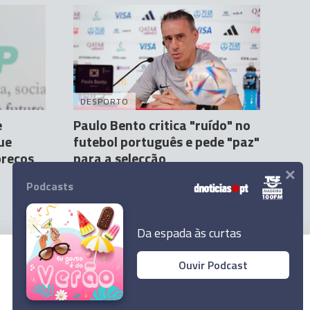
DESPORTO
e
Paulo Bento critica "ruído" no
ue
futebol português e pede "paz"
preços
para a selecção
×
Agência Lusa
21 Mar 21:21
1
Podcasts
Da espada às curtas
Ouvir Podcast
© 2023 Empresa Diário de Notícias, Lda.
Todos os direitos reservados.
Ler Artigo