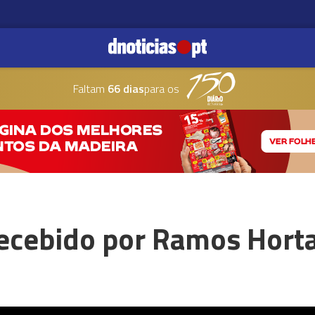
Faltam
66 dias
para os
recebido por Ramos Horta