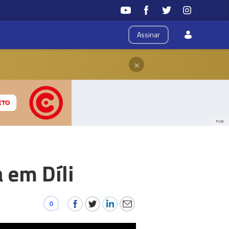
Assinar
×
PUB
 em Díli
0