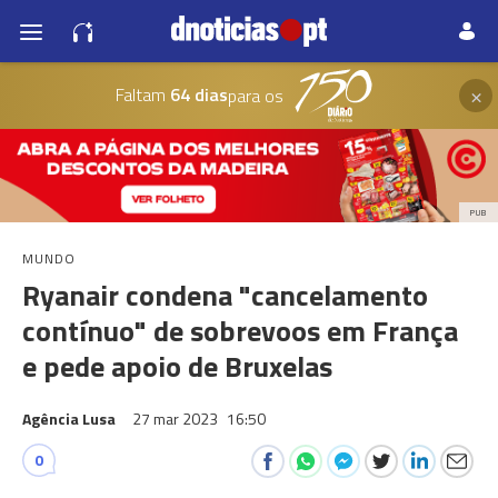
×
Faltam
64 dias
para os
PUB
MUNDO
Ryanair condena "cancelamento
contínuo" de sobrevoos em França
e pede apoio de Bruxelas
Agência Lusa
27 mar 2023
16:50
0