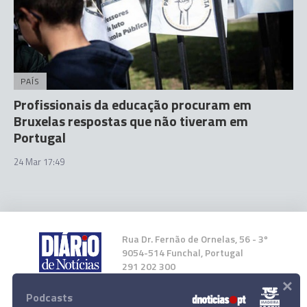
PAÍS
Profissionais da educação procuram em
Bruxelas respostas que não tiveram em
Portugal
24 Mar 17:49
Rua Dr. Fernão de Ornelas, 56 - 3º
9054-514 Funchal, Portugal
291 202 300
×
Podcasts
Instale a nossa App