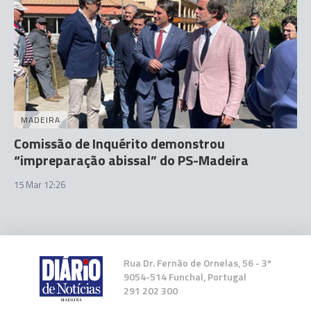
MADEIRA
Comissão de Inquérito demonstrou
“impreparação abissal” do PS-Madeira
15 Mar 12:26
Rua Dr. Fernão de Ornelas, 56 - 3º
9054-514 Funchal, Portugal
291 202 300