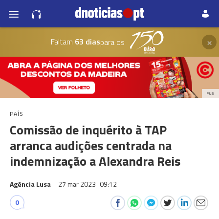
×
Faltam
63 dias
para os
PUB
PAÍS
Comissão de inquérito à TAP
arranca audições centrada na
indemnização a Alexandra Reis
Agência Lusa
27 mar 2023
09:12
0