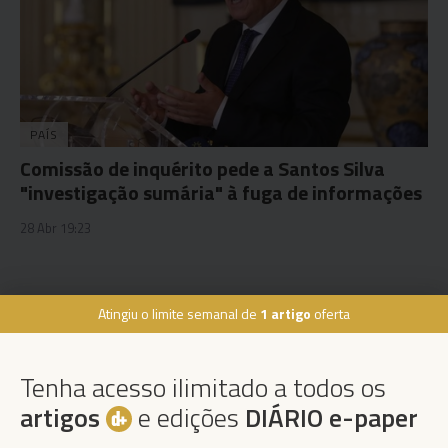
PAÍS
Comissão de inquérito pede a Santos Silva
"investigação sumária" à fuga de informações
28 Abr 19:23
Atingiu o limite semanal de
1 artigo
oferta
Rua Dr. Fernão de Ornelas, 56 - 3º
9054-514 Funchal, Portugal
Tenha acesso ilimitado a todos os
291 202 300
×
artigos
e edições
DIÁRIO e-paper
Podcasts
Instale a nossa App