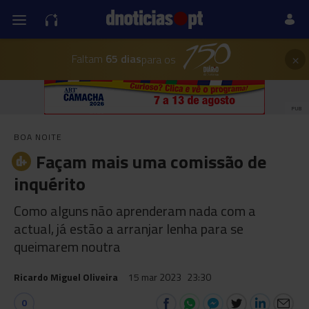
×
Faltam
65 dias
para os
PUB
BOA NOITE
Façam mais uma comissão de
inquérito
Como alguns não aprenderam nada com a
actual, já estão a arranjar lenha para se
queimarem noutra
Ricardo Miguel Oliveira
15 mar 2023
23:30
0