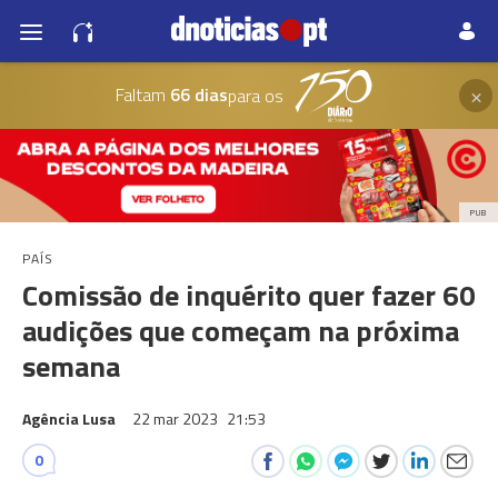
×
Faltam
66 dias
para os
PUB
PAÍS
Comissão de inquérito quer fazer 60
audições que começam na próxima
semana
Agência Lusa
22 mar 2023
21:53
0