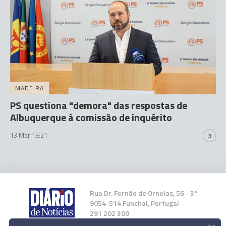
MADEIRA
PS questiona "demora" das respostas de
Albuquerque à comissão de inquérito
13 Mar 13:21
3
Rua Dr. Fernão de Ornelas, 56 - 3º
9054-514 Funchal, Portugal
291 202 300