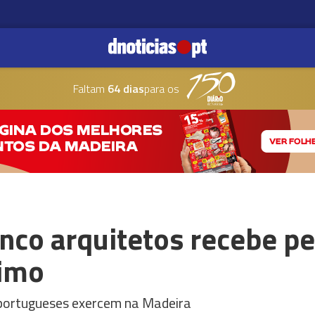
Faltam
64 dias
para os
nco arquitetos recebe pe
nimo
 portugueses exercem na Madeira