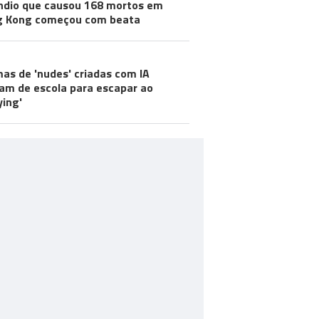
ndio que causou 168 mortos em
g Kong começou com beata
mas de 'nudes' criadas com IA
m de escola para escapar ao
ying'