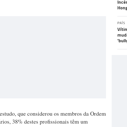
Incê
Hon
PAÍS
Víti
muda
'bull
 estudo, que considerou os membros da Ordem
iários, 38% destes profissionais têm um