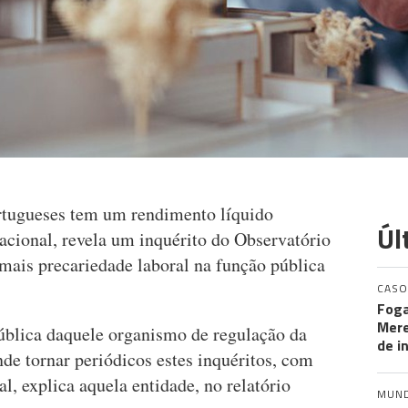
rtugueses tem um rendimento líquido
Úl
cional, revela um inquérito do Observatório
 mais precariedade laboral na função pública
CASO
Foga
Mere
pública daquele organismo de regulação da
de i
nde tornar periódicos estes inquéritos, com
l, explica aquela entidade, no relatório
MUN