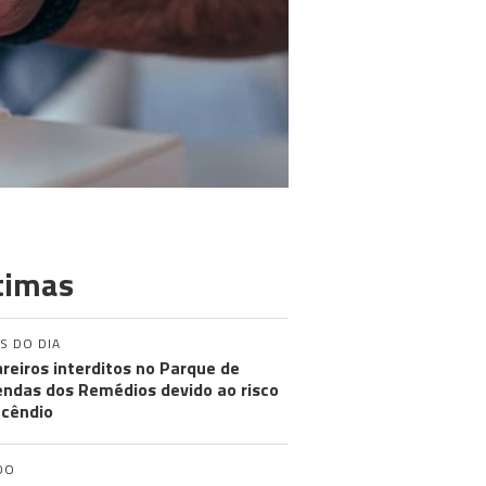
timas
S DO DIA
reiros interditos no Parque de
ndas dos Remédios devido ao risco
ncêndio
DO