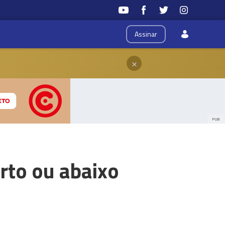
Assinar
×
PUB
rto ou abaixo