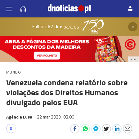
×
Faltam
62 dias
para os
PUB
MUNDO
Venezuela condena relatório sobre
violações dos Direitos Humanos
divulgado pelos EUA
Agência Lusa
22 mar 2023
03:00
0