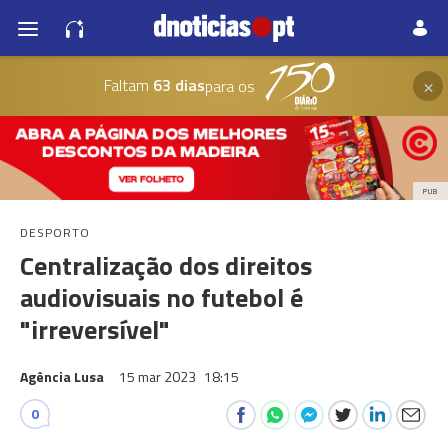
×
Faltam
63 dias
para os
PUB
DESPORTO
Centralização dos direitos
audiovisuais no futebol é
"irreversível"
Agência Lusa
15 mar 2023
18:15
0