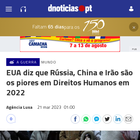
×
Faltam
65 dias
para os
PUB
A GUERRA
MUNDO
EUA diz que Rússia, China e Irão são
os piores em Direitos Humanos em
2022
Agência Lusa
21 mar 2023
01:00
0