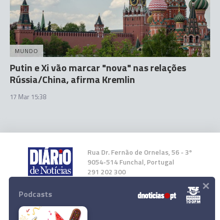
MUNDO
Putin e Xi vão marcar "nova" nas relações
Rússia/China, afirma Kremlin
17 Mar 15:38
Rua Dr. Fernão de Ornelas, 56 - 3º
9054-514 Funchal, Portugal
291 202 300
×
Podcasts
Instale a nossa App