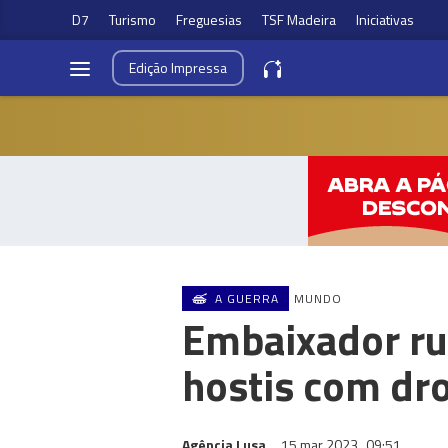
D7
Turismo
Freguesias
TSF Madeira
Iniciativas
Edição
Impressa
A GUERRA
MUNDO
Embaixador ru
hostis com dr
Agência Lusa
15 mar 2023
09:51