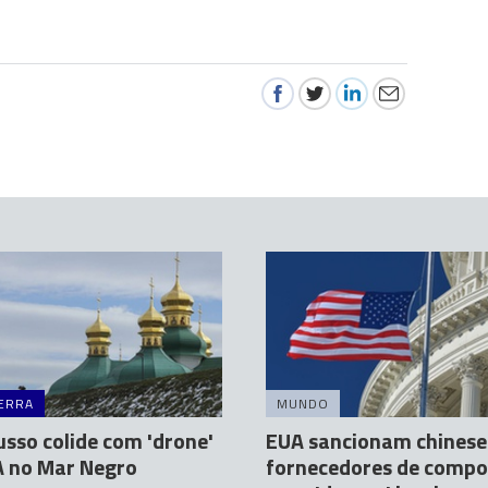
ERRA
MUNDO
usso colide com 'drone'
EUA sancionam chinese
A no Mar Negro
fornecedores de comp