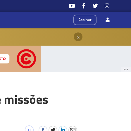
Assinar
×
PUB
e missões
0