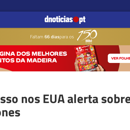
Faltam
66 dias
para os
sso nos EUA alerta sobr
ones