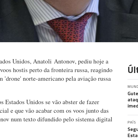
ados Unidos, Anatoli Antonov, pediu hoje a
Úl
os hostis perto da fronteira russa, reagindo
um 'drone' norte-americano pela aviação russa
MUN
Gute
ataq
s Estados Unidos se vão abster de fazer
imed
ial e que vão acabar com os voos junto das
onov num texto difundido pelo sistema digital
PAÍS
Segu
Esta