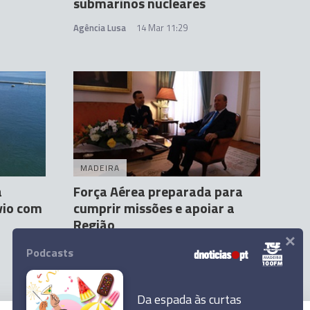
submarinos nucleares
Agência Lusa
14 Mar 11:29
MADEIRA
a
Força Aérea preparada para
vio com
cumprir missões e apoiar a
Região
×
Andreia Dias Ferro
14 Mar 10:41
1
Podcasts
Da espada às curtas