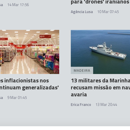
para 'drones' iranianos
sa
14 Mar 17:56
Agência Lusa
10 Mar 07:45
MADEIRA
s inflacionistas nos
13 militares da Marinh
ntinuam generalizadas'
recusam missão em na
avaria
sa
9 Mar 01:45
Erica Franco
13 Mar 20:44