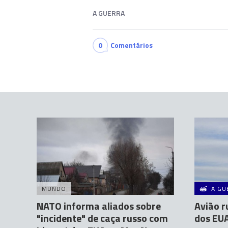
A GUERRA
0
Comentários
MUNDO
A GU
NATO informa aliados sobre
Avião r
"incidente" de caça russo com
dos EU