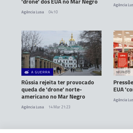
'drone' dos EUA no Mar Negro
Agència Lu
Agência Lusa
04:10
A GUERRA
MUNDO
Rússia rejeita ter provocado
Pressõe
queda de 'drone' norte-
EUA 'co
americano no Mar Negro
Agência Lu
Agência Lusa
14 Mar 21:23