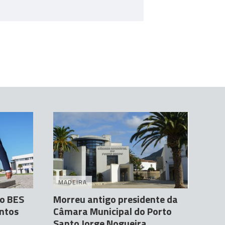
MADEIRA
do BES
Morreu antigo presidente da
antos
Câmara Municipal do Porto
Santo Jorge Nogueira