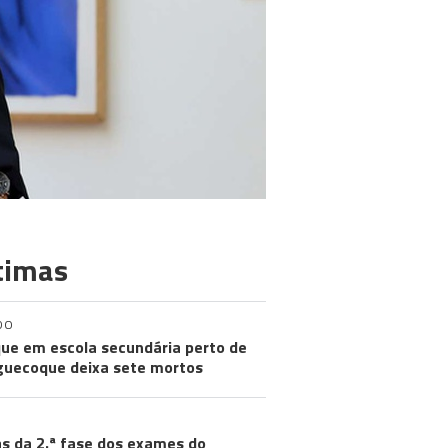
timas
DO
ue em escola secundária perto de
uecoque deixa sete mortos
s da 2.ª fase dos exames do