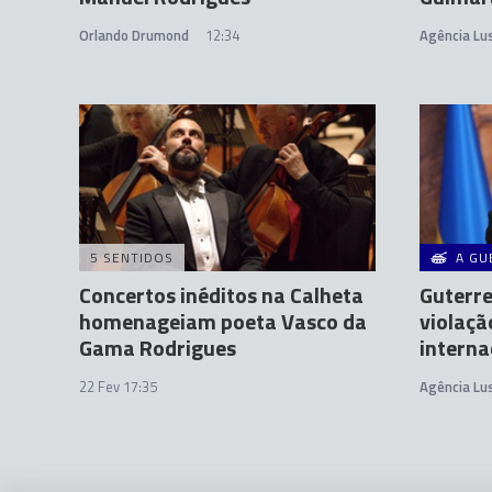
Orlando Drumond
12:34
Agência Lu
5 SENTIDOS
A GU
Concertos inéditos na Calheta
Guterre
homenageiam poeta Vasco da
violaçã
Gama Rodrigues
interna
22 Fev 17:35
Agência Lu