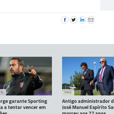
TO
PAÍS
orge garante Sporting
Antigo administrador 
a a tentar vencer em
José Manuel Espírito S
ães
morreu aos 77 anos