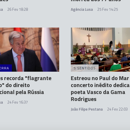
sa
26 Fev 18:28
Agência Lusa
25 Fev 14:25
ERRA
5 SENTIDOS
s recorda "flagrante
Estreou no Paul do Mar
o" do direito
concerto inédito dedic
cional pela Rússia
poeta Vasco da Gama
Rodrigues
sa
24 Fev 16:37
João Filipe Pestana
24 Fev 22:03