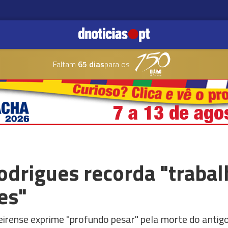
Faltam
65 dias
para os
odrigues recorda "trabal
es"
irense exprime "profundo pesar" pela morte do antig