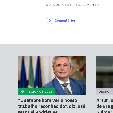
NOTA DE PESAR
FALECIMENTO
0
Comentários
REGIONAIS 2023
DESPOR
“É sempre bom ver o nosso
Artur J
trabalho reconhecido”, diz José
de Brag
Manuel Rodrigues
Guimar