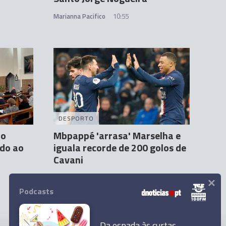
Marianna Pacifico
10:55
DESPORTO
 o
Mbpappé 'arrasa' Marselha e
ado ao
iguala recorde de 200 golos de
Cavani
×
Agência Lusa
27 Fev 00:11
Podcasts
Da espada às curtas