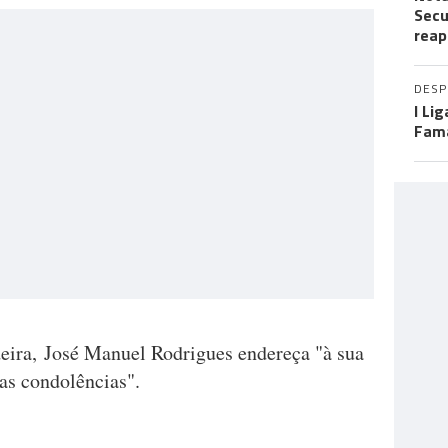
Secu
reap
DES
I Li
Fama
ira, José Manuel Rodrigues endereça "à sua
as condolências".