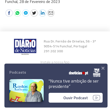
Funchal, 28 de Fevereiro de 2023
Rua Dr. Fernão de Ornelas, 56 - 3º
9054-514 Funchal, Portugal
291 202 300
Instale a nossa App
×
Podcasts
"Nunca tive ambição de ser
presidente”
© 2023 Empresa Diário de Notícias, Lda.
Ouvir Podcast
Todos os direitos reservados.