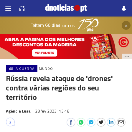
×
Faltam
66 dias
para os
PUB
A GUERRA
MUNDO
Rússia revela ataque de 'drones'
contra várias regiões do seu
território
Agência Lusa
28 fev 2023
13:48
2