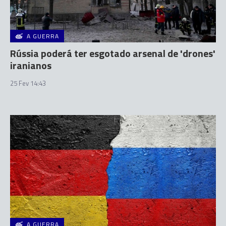
A GUERRA
Rússia poderá ter esgotado arsenal de 'drones'
iranianos
25 Fev 14:43
A GUERRA