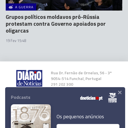
A GUERRA
Grupos políticos moldavos pró-Rússia
protestam contra Governo apoiados por
oligarcas
19 Fev 15:48
Rua Dr. Fernão de Ornelas, 56 - 3º
9054-514 Funchal, Portugal
291 202 300
×
Podcasts
Instale a nossa App
Os pequenos anúncios