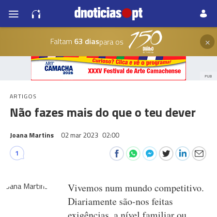
×
Faltam
63 dias
para os
PUB
ARTIGOS
Não fazes mais do que o teu dever
Joana Martins
02 mar 2023
02:00
1
Vivemos num mundo competitivo.
Diariamente são-nos feitas
exigências, a nível familiar ou