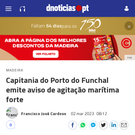
×
Faltam
64 dias
para os
PUB
MADEIRA
Capitania do Porto do Funchal
emite aviso de agitação marítima
forte
Francisco José Cardoso
02 mar 2023
08:12
0