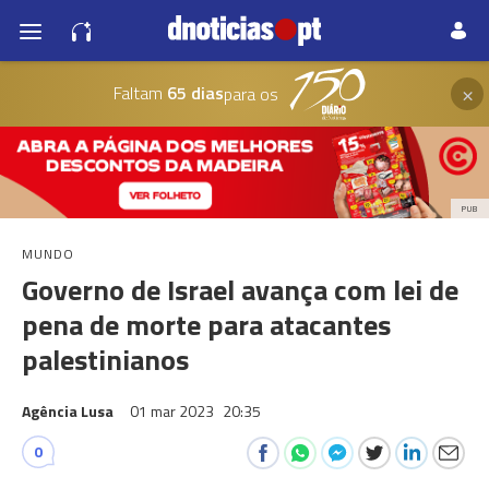
×
Faltam
65 dias
para os
PUB
MUNDO
Governo de Israel avança com lei de
pena de morte para atacantes
palestinianos
Agência Lusa
01 mar 2023
20:35
0