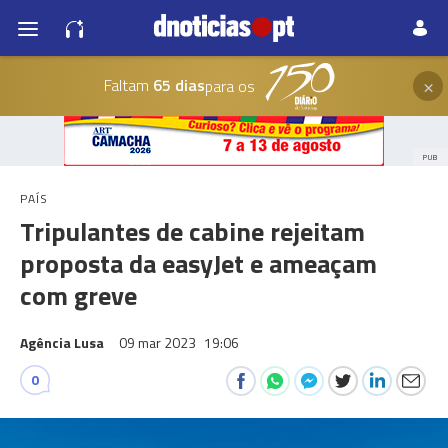
×
Faltam
65 dias
para os
PUB
PAÍS
Tripulantes de cabine rejeitam
proposta da easyJet e ameaçam
com greve
Agência Lusa
09 mar 2023
19:06
0