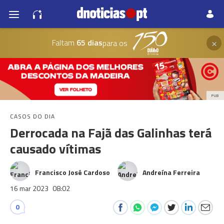
×
Faltam
65 dias
para os
PUB
CASOS DO DIA
Derrocada na Fajã das Galinhas terá
causado vítimas
Francisco José Cardoso
Andreína Ferreira
16 mar 2023
08:02
0