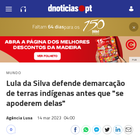
×
Faltam
64 dias
para os
PUB
MUNDO
Lula da Silva defende demarcação
de terras indígenas antes que "se
apoderem delas"
Agência Lusa
14 mar 2023
04:00
0