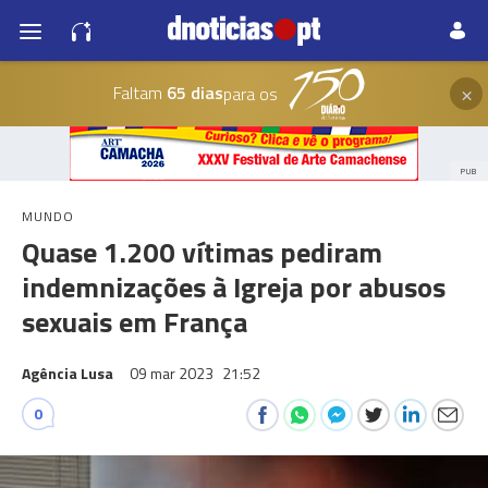
×
Faltam
65 dias
para os
PUB
MUNDO
Quase 1.200 vítimas pediram
indemnizações à Igreja por abusos
sexuais em França
Agência Lusa
09 mar 2023
21:52
0