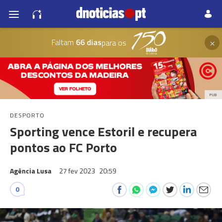
×
Faltam
66 dias
para os
PUB
DESPORTO
Sporting vence Estoril e recupera
pontos ao FC Porto
Agência Lusa
27 fev 2023
20:59
0