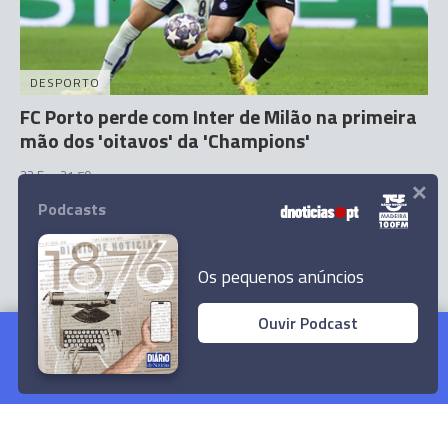
DESPORTO
FC Porto perde com Inter de Milão na primeira
mão dos 'oitavos' da 'Champions'
22 Fev 21:59
×
Podcasts
Os pequenos anúncios
Ouvir Podcast
FC Porto vence Rio Ave pela margem mínima
no Dragão
Ler Artigo