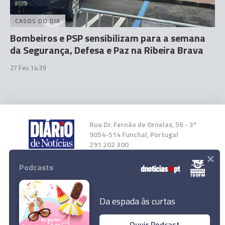
CASOS DO DIA
Bombeiros e PSP sensibilizam para a semana
da Segurança, Defesa e Paz na Ribeira Brava
27 Fev 14:39
Rua Dr. Fernão de Ornelas, 56 - 3º
9054-514 Funchal, Portugal
291 202 300
×
Podcasts
Instale a nossa App
Da espada às curtas
Ouvir Podcast