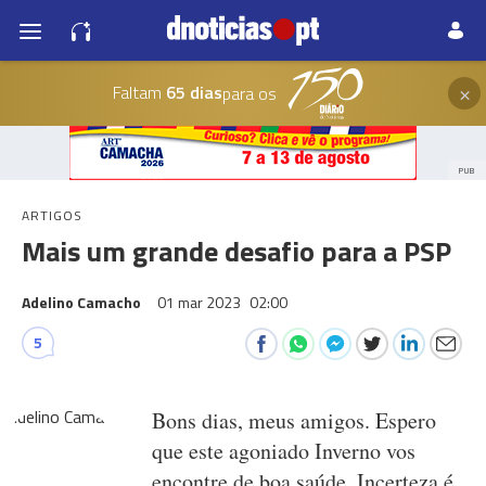
×
Faltam
65 dias
para os
PUB
ARTIGOS
Mais um grande desafio para a PSP
Adelino Camacho
01 mar 2023
02:00
5
Bons dias, meus amigos. Espero
que este agoniado Inverno vos
encontre de boa saúde. Incerteza é