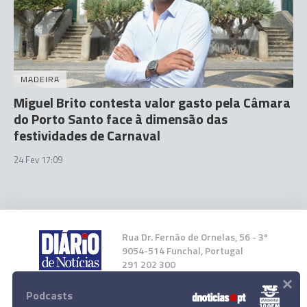
MADEIRA
Miguel Brito contesta valor gasto pela Câmara
do Porto Santo face à dimensão das
festividades de Carnaval
24 Fev 17:09
Rua Dr. Fernão de Ornelas, 56 - 3º
9054-514 Funchal, Portugal
291 202 300
×
Podcasts
Instale a nossa App