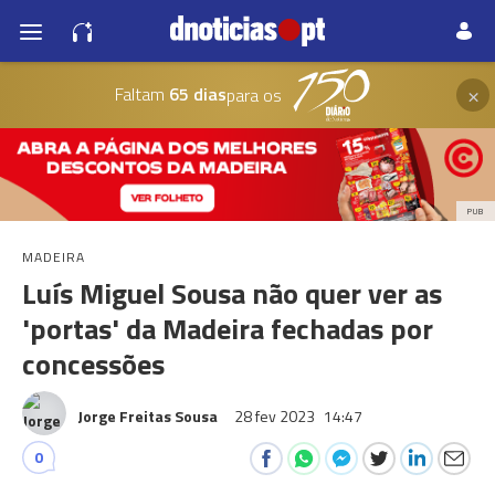
×
Faltam
65 dias
para os
PUB
MADEIRA
Luís Miguel Sousa não quer ver as
'portas' da Madeira fechadas por
concessões
Jorge Freitas Sousa
28 fev 2023
14:47
0