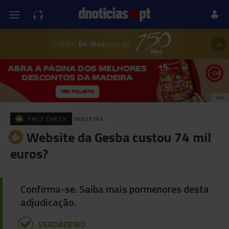
×
Faltam
64 dias
para os
PUB
FACT CHECK
MADEIRA
Website da Gesba custou 74 mil
euros?
Confirma-se. Saiba mais pormenores desta
adjudicação.