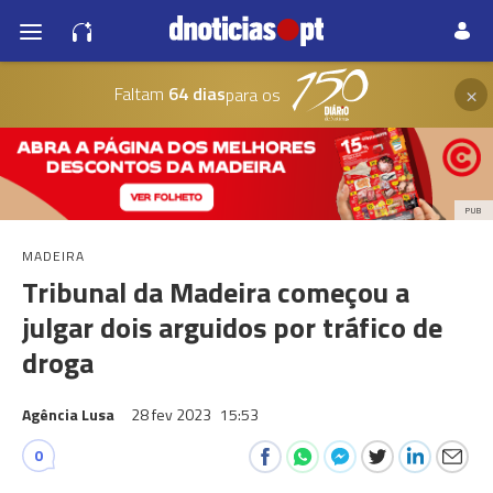
×
Faltam
64 dias
para os
PUB
MADEIRA
Tribunal da Madeira começou a
julgar dois arguidos por tráfico de
droga
Agência Lusa
28 fev 2023
15:53
0