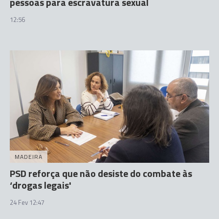
pessoas para escravatura sexual
12:56
MADEIRA
PSD reforça que não desiste do combate às
‘drogas legais'
24 Fev 12:47