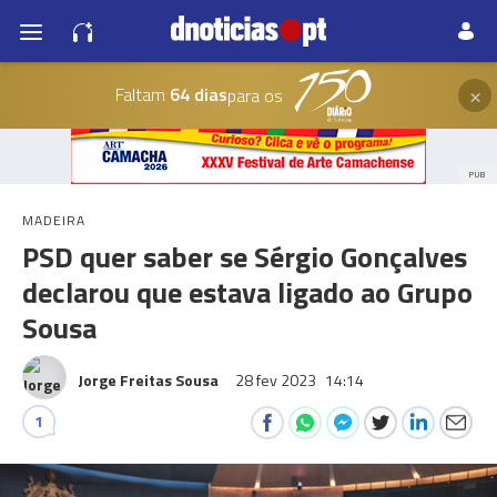
×
Faltam
64 dias
para os
PUB
MADEIRA
PSD quer saber se Sérgio Gonçalves
declarou que estava ligado ao Grupo
Sousa
Jorge Freitas Sousa
28 fev 2023
14:14
1