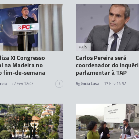
A
PAÍS
liza XI Congresso
Carlos Pereira será
l na Madeira no
coordenador do inquéri
o fim-de-semana
parlamentar à TAP
reia
22 Fev 12:43
Agência Lusa
17 Fev 14:52
1