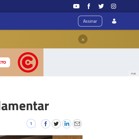
Assinar
×
PUB
lamentar
1