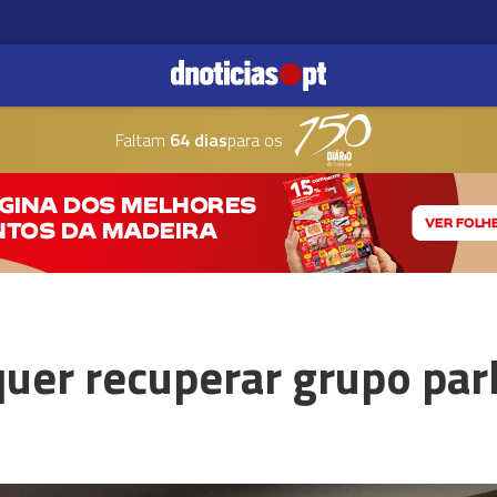
Faltam
64 dias
para os
uer recuperar grupo par