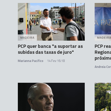
MADEIRA
MADEIR
PCP quer banca "a suportar as
PCP rea
subidas das taxas de juro"
Regiona
próxim
Marianna Pacifico
14 Fev 16:18
Andreia Cor