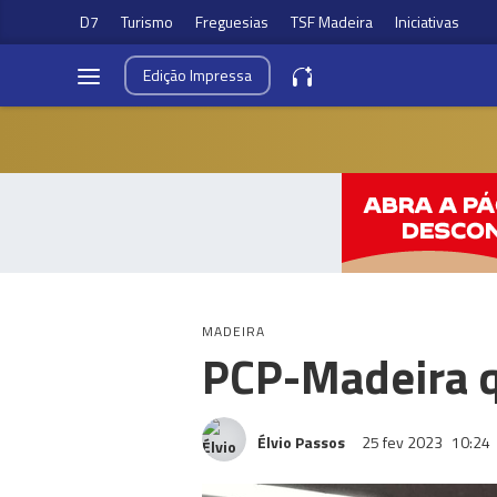
D7
Turismo
Freguesias
TSF Madeira
Iniciativas
Edição
Impressa
MADEIRA
PCP-Madeira q
Élvio Passos
25 fev 2023
10:24