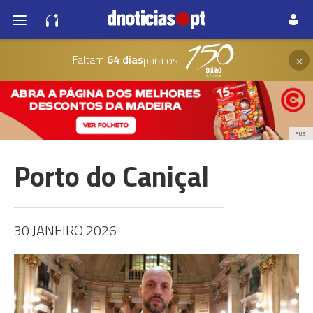
×
Faltam
64 dias
para os
PUB
Porto do Caniçal
30 JANEIRO 2026