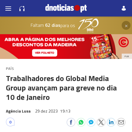
×
Faltam
62 dias
para os
PUB
PAÍS
Trabalhadores do Global Media
Group avançam para greve no dia
10 de Janeiro
Agência Lusa
29 dez 2023
19:13
0