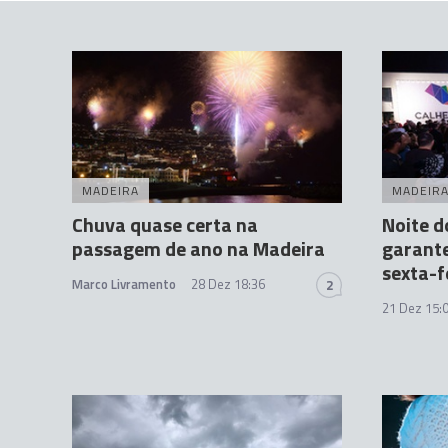
MADEIRA
MADEIR
Chuva quase certa na
Noite d
passagem de ano na Madeira
garant
sexta-f
Marco Livramento
28 Dez 18:36
2
21 Dez 15: