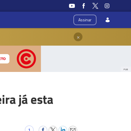
Assinar
×
PUB
ra já esta
1