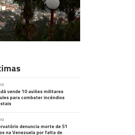
timas
DO
dá vende 10 aviões militares
ules para combater incêndios
estais
DO
rvatório denuncia morte de 51
os na Venezuela por falta de