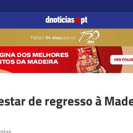
Faltam
64 dias
para os
star de regresso à Madei
07:15