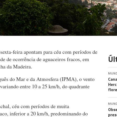
 sexta-feira apontam para céu com períodos de
Úl
ade de ocorrência de aguaceiros fracos, em
ilha da Madeira.
MUN
uguês do Mar e da Atmosfera (IPMA), o vento
Cana
Herc
 variando entre 10 a 25 km/h, do quadrante
flor
MUN
chal, céu com períodos de muita
Obse
raco, inferior a 20 km/h, predominando do
pres