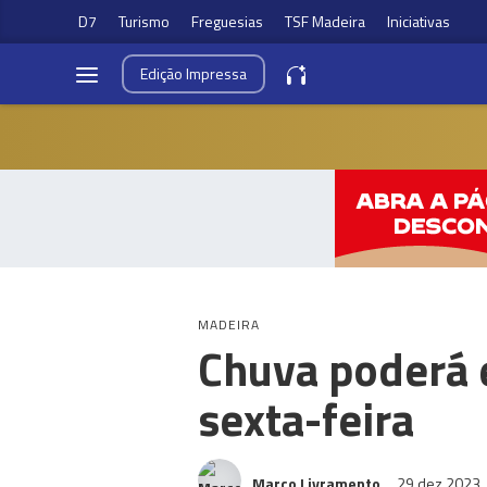
D7
Turismo
Freguesias
TSF Madeira
Iniciativas
Edição
Impressa
MADEIRA
Chuva poderá e
sexta-feira
Marco Livramento
29 dez 2023