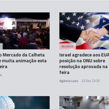
A
MUNDO
o Mercado da Calheta
Israel agradece aos EU
e muita animação esta
posição na ONU sobre
eira
resolução aprovada na 
feira
04
Agência Lusa
23 Dez 23:30