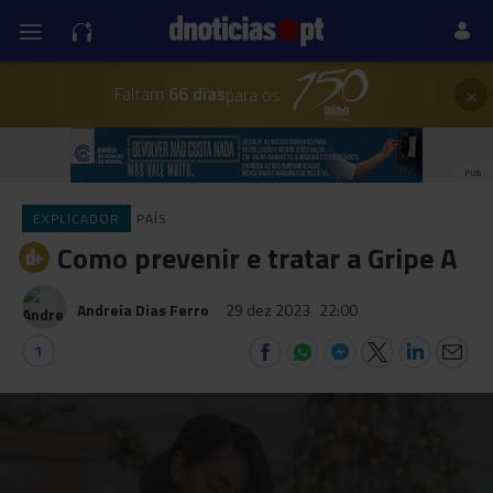
×
Faltam
66 dias
para os
PUB
EXPLICADOR
PAÍS
Como prevenir e tratar a Gripe A
Andreia Dias Ferro
29 dez 2023
22:00
1