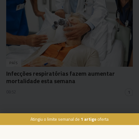
PAÍS
Infecções respiratórias fazem aumentar
mortalidade esta semana
08:52
1
Atingiu o limite semanal de
1 artigo
oferta
Rua Dr. Fernão de Ornelas, 56 - 3º
9054-514 Funchal, Portugal