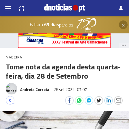
×
Faltam
65 dias
para os
PUB
MADEIRA
Tome nota da agenda desta quarta-
feira, dia 28 de Setembro
Andreia Correia
28 set 2022
07:07
0