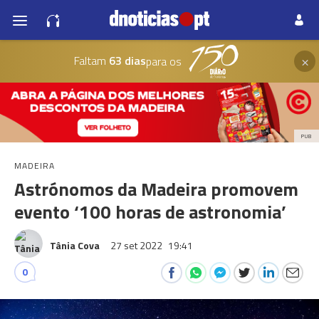
×
Faltam
63 dias
para os
PUB
MADEIRA
Astrónomos da Madeira promovem
evento ‘100 horas de astronomia’
Tânia Cova
27 set 2022
19:41
0