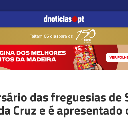
Faltam
66 dias
para os
rsário das freguesias de
da Cruz e é apresentado 