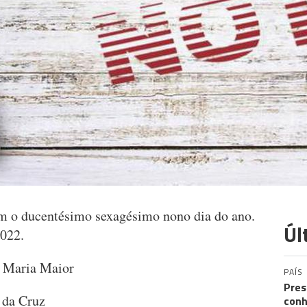
am o ducentésimo sexagésimo nono dia do ano.
Úl
2022.
a Maria Maior
PAÍS
Pres
 da Cruz
conh