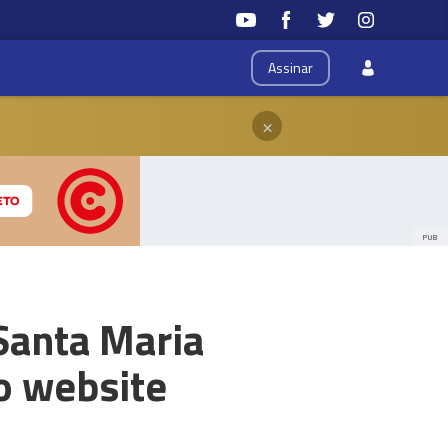
Assinar
×
PUB
 Santa Maria
o website