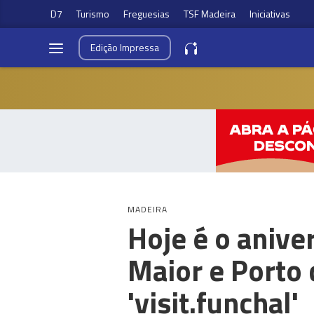
D7
Turismo
Freguesias
TSF Madeira
Iniciativas
Edição
Impressa
MADEIRA
Hoje é o anive
Maior e Porto 
'visit.funchal'