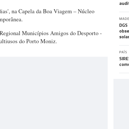
audi
rdias', na Capela da Boa Viagem – Núcleo
emporânea.
MADE
DGS 
obse
 Regional Municípios Amigos do Desporto -
sola
ltiusos do Porto Moniz.
PAÍS
SIRE
comu