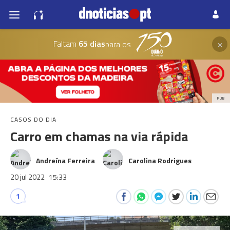
×
Faltam
65 dias
para os
PUB
CASOS DO DIA
Carro em chamas na via rápida
Andreína Ferreira
Carolina Rodrigues
20 jul 2022
15:33
1