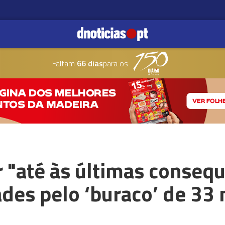
Faltam
66 dias
para os
 "até às últimas conseq
des pelo ‘buraco’ de 33