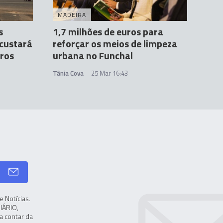
MADEIRA
s
1,7 milhões de euros para
 custará
reforçar os meios de limpeza
uros
urbana no Funchal
Tânia Cova
25 Mar 16:43
 Notícias.
IÁRIO,
a contar da