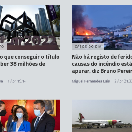
TO
CASOS DO DIA
o que conseguir o título
Não há registo de ferid
eber 38 milhões de
causas do incêndio est
apurar, diz Bruno Perei
sa
1 Abr 19:14
Miguel Fernandes Luís
2 Abr 21:3