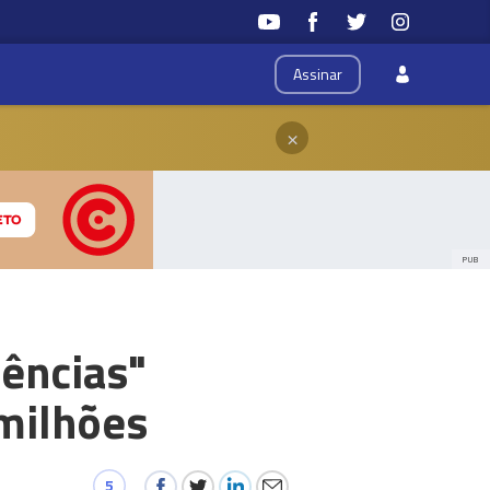
Assinar
×
PUB
uências"
 milhões
5