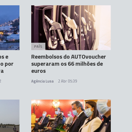
PAÍS
os e
Reembolsos do AUTOvoucher
ão por
superaram os 66 milhões de
ra
euros
2
Agência Lusa
2 Abr 05:39