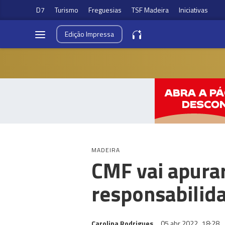
D7
Turismo
Freguesias
TSF Madeira
Iniciativas
Edição
Impressa
MADEIRA
CMF vai apurar
responsabilida
Carolina Rodrigues
05 abr 2022
18:28