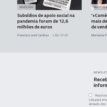
MADEIRA
MADEIR
Subsídios de apoio social na
‘+Comér
pandemia foram de 12,6
mais de
milhões de euros
de ven
Francisco José Cardoso
4 Abr 07:00
Marianna P
NEWSLE
Receb
infor
Autorizo
Lda para env
através dos 