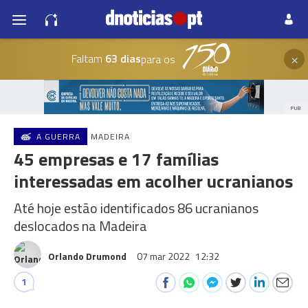
×
Faltam
63 dias
para os
PUB
A GUERRA
MADEIRA
45 empresas e 17 famílias
interessadas em acolher ucranianos
Até hoje estão identificados 86 ucranianos
deslocados na Madeira
Orlando Drumond
07 mar 2022
12:32
1