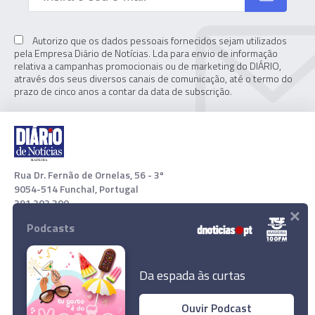
Autorizo que os dados pessoais fornecidos sejam utilizados
pela Empresa Diário de Notícias. Lda para envio de informação
relativa a campanhas promocionais ou de marketing do DIÁRIO,
através dos seus diversos canais de comunicação, até o termo do
prazo de cinco anos a contar da data de subscrição.
Rua Dr. Fernão de Ornelas, 56 - 3º
9054-514 Funchal, Portugal
291 202 300
×
Podcasts
Download App
Da espada às curtas
Questionário para as famílias que queiram
Ouvir Podcast