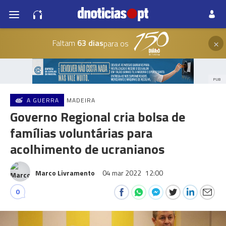
×
Faltam
63 dias
para os
PUB
A GUERRA
MADEIRA
Governo Regional cria bolsa de
famílias voluntárias para
acolhimento de ucranianos
Marco Livramento
04 mar 2022
12:00
0