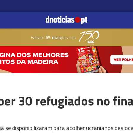
Faltam
65 dias
para os
ber 30 refugiados no fina
já se disponibilizaram para acolher ucranianos desloc