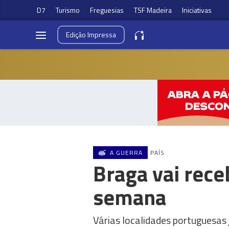
D7
Turismo
Freguesias
TSF Madeira
Iniciativas
Edição
Impressa
A GUERRA
PAÍS
Braga vai rece
semana
Várias localidades portuguesas 