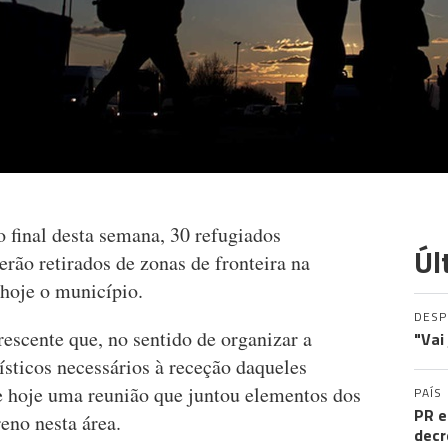
o final desta semana, 30 refugiados
Úl
erão retirados de zonas de fronteira na
hoje o município.
DES
scente que, no sentido de organizar a
"Vai
sticos necessários à receção daqueles
e hoje uma reunião que juntou elementos dos
PAÍS
PR e
reno nesta área.
decr