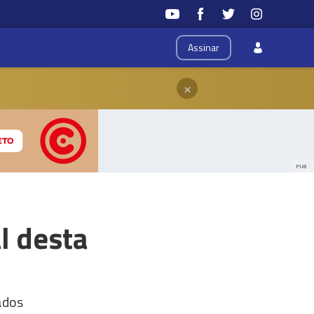
Assinar
×
PUB
l desta
ados