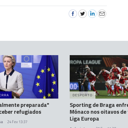
ERRA
DESPORTO
talmente preparada"
Sporting de Braga enfr
ceber refugiados
Mónaco nos oitavos de 
Liga Europa
sa
24 Fev 13:37