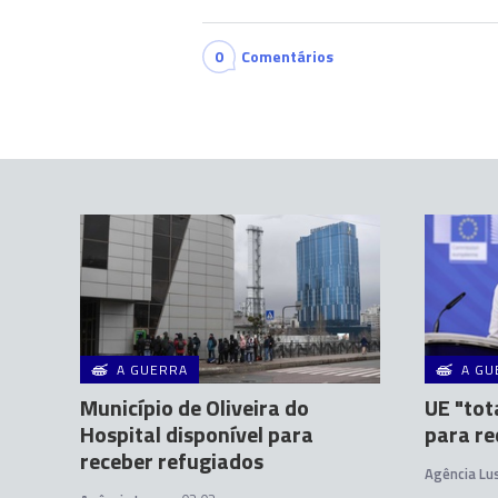
0
Comentários
A GUERRA
A GU
Município de Oliveira do
UE "to
Hospital disponível para
para re
receber refugiados
Agência Lu