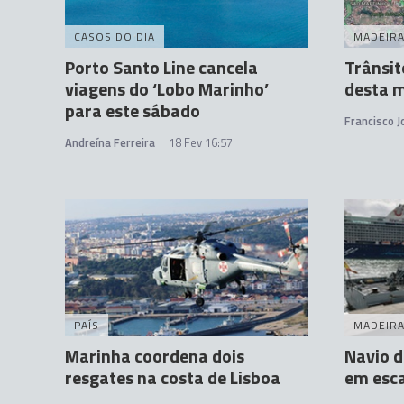
CASOS DO DIA
MADEIR
Porto Santo Line cancela
Trânsito
viagens do ‘Lobo Marinho’
desta 
para este sábado
Francisco 
Andreína Ferreira
18 Fev 16:57
PAÍS
MADEIR
Marinha coordena dois
Navio 
resgates na costa de Lisboa
em esca