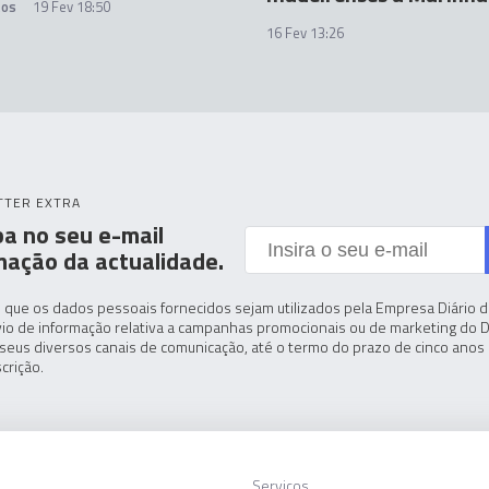
tos
19 Fev 18:50
16 Fev 13:26
TTER EXTRA
a no seu e-mail
mação da actualidade.
 que os dados pessoais fornecidos sejam utilizados pela Empresa Diário de
io de informação relativa a campanhas promocionais ou de marketing do D
seus diversos canais de comunicação, até o termo do prazo de cinco anos 
crição.
Serviços