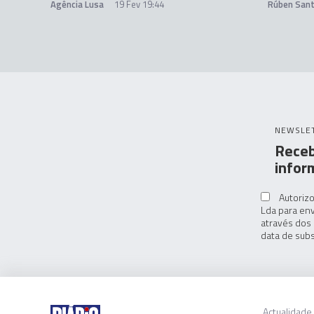
Agência Lusa
19 Fev 19:44
Rúben San
NEWSLE
Receb
infor
Autorizo
Lda para env
através dos 
data de subs
Actualidade