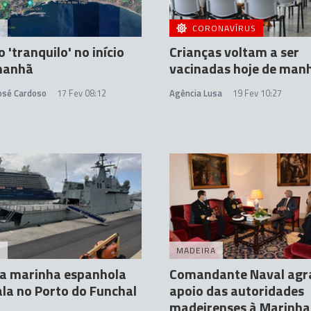
A
CORONAVÍRUS
 'tranquilo' no início
Crianças voltam a ser
manhã
vacinadas hoje de man
José Cardoso
17 Fev 08:12
Agência Lusa
19 Fev 10:27
A
MADEIRA
da marinha espanhola
Comandante Naval agr
la no Porto do Funchal
apoio das autoridades
madeirenses à Marinha