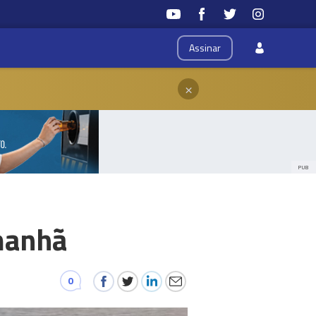
Assinar
×
PUB
manhã
0