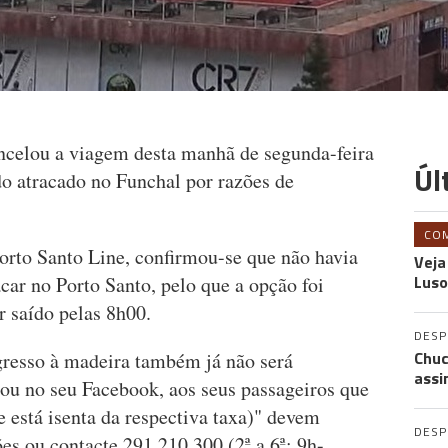
ncelou a viagem desta manhã de segunda-feira
Úl
o atracado no Funchal por razões de
CO
Porto Santo Line, confirmou-se que não havia
Veja
Luso
car no Porto Santo, pelo que a opção foi
r saído pelas 8h00.
DES
Chuc
gresso à madeira também já não será
assi
ou no seu Facebook, aos seus passageiros que
 está isenta da respectiva taxa)" devem
DES
̃es ou contacte 291 210 300 (2ª a 6ª: 9h-