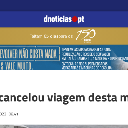
Faltam
65 dias
para os
cancelou viagem desta 
2022
08:41