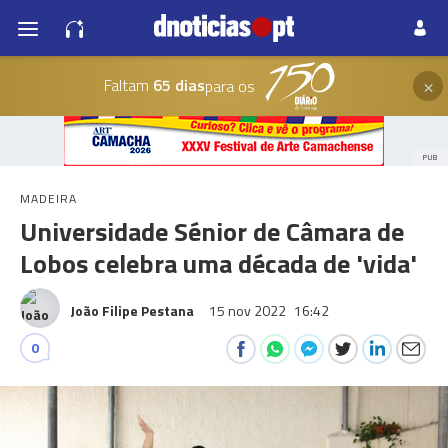
×
Faltam
65 dias
para os
PUB
MADEIRA
Universidade Sénior de Câmara de
Lobos celebra uma década de 'vida'
João Filipe Pestana
15 nov 2022
16:42
0