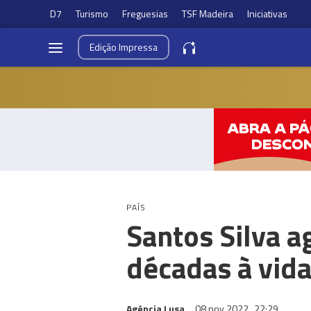
D7
Turismo
Freguesias
TSF Madeira
Iniciativas
Edição
Impressa
PAÍS
Santos Silva a
décadas à vid
Agência Lusa
08 nov 2022
22:29