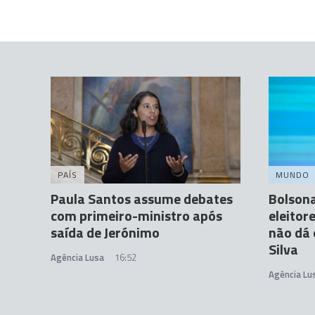
PAÍS
MUNDO
Paula Santos assume debates
Bolson
com primeiro-ministro após
eleitor
saída de Jerónimo
não dá 
Silva
Agência Lusa
16:52
Agência Lu