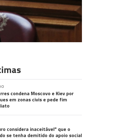
timas
DO
rres condena Moscovo e Kiev por
ues em zonas civis e pede fim
iato
ro considera inaceitável" que o
do se tenha demitido do apoio social