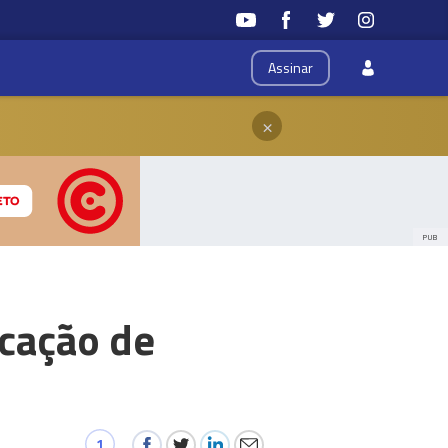
Assinar
×
PUB
icação de
1