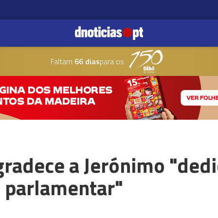
Faltam
66 dias
para os
gradece a Jerónimo "ded
a parlamentar"