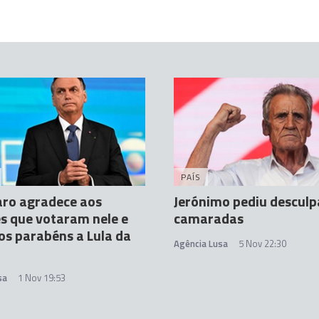
PAÍS
aro agradece aos
Jerónimo pediu desculp
es que votaram nele e
camaradas
os parabéns a Lula da
Agência Lusa
5 Nov 22:30
sa
1 Nov 19:53