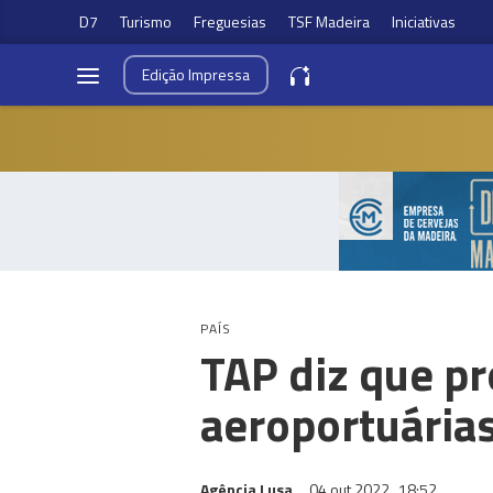
D7
Turismo
Freguesias
TSF Madeira
Iniciativas
Edição
Impressa
PAÍS
TAP diz que p
aeroportuária
Agência Lusa
04 out 2022
18:52