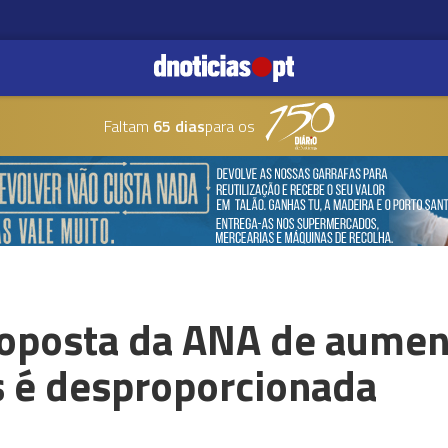
Faltam
65 dias
para os
roposta da ANA de aumen
s é desproporcionada