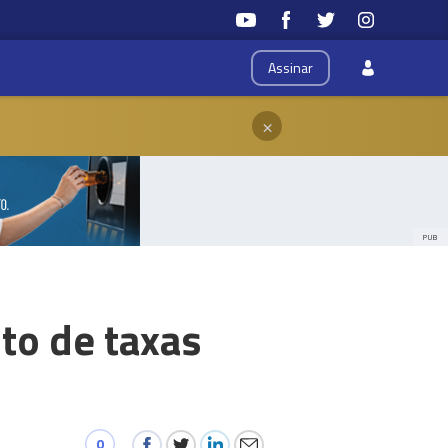
Assinar
×
PUB
to de taxas
0