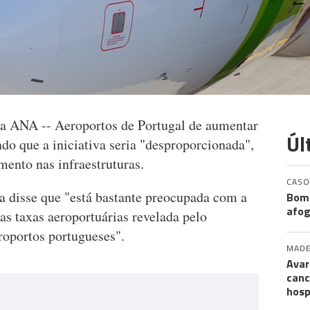
da ANA -- Aeroportos de Portugal de aumentar
Úl
ndo que a iniciativa seria "desproporcionada",
mento nas infraestruturas.
CASO
 disse que "está bastante preocupada com a
Bomb
afog
s taxas aeroportuárias revelada pelo
roportos portugueses".
MADE
Avar
canc
hosp