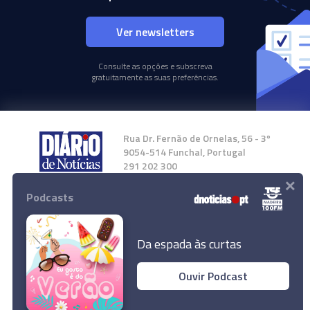
Ver newsletters
Consulte as opções e subscreva
gratuitamente as suas preferências.
Rua Dr. Fernão de Ornelas, 56 - 3º
9054-514 Funchal, Portugal
291 202 300
×
Podcasts
Instale a nossa App
Da espada às curtas
Ouvir Podcast
© 2024 Empresa Diário de Notícias, Lda.
Todos os direitos reservados.