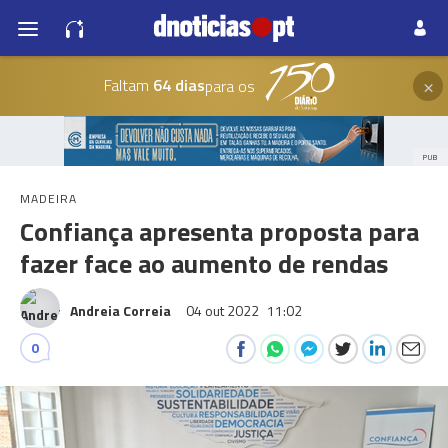
×
Faltam
64 dias
para os
PUB
MADEIRA
Confiança apresenta proposta para
fazer face ao aumento de rendas
Andreia Correia
04 out 2022
11:02
0