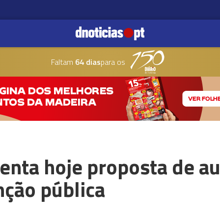
Faltam
64 dias
para os
enta hoje proposta de 
unção pública