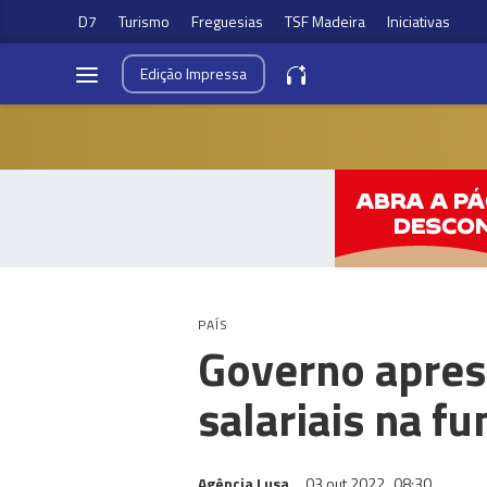
D7
Turismo
Freguesias
TSF Madeira
Iniciativas
Edição
Impressa
PAÍS
Governo apres
salariais na f
Agência Lusa
03 out 2022
08:30