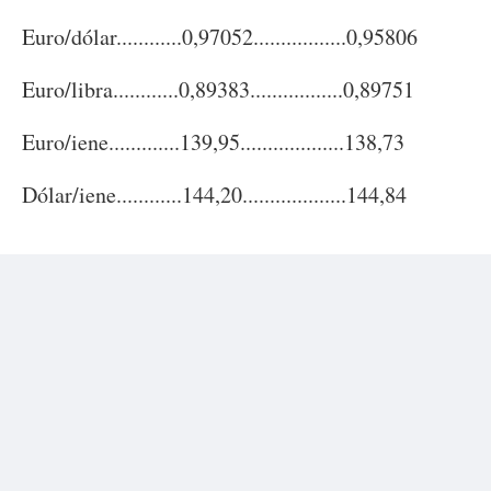
Euro/dólar............0,97052.................0,95806
Euro/libra............0,89383.................0,89751
Euro/iene.............139,95...................138,73
Dólar/iene............144,20...................144,84