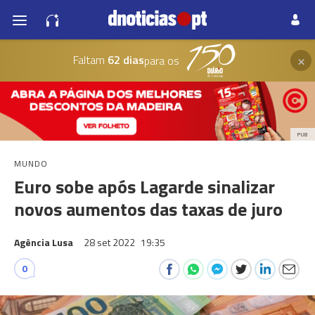
×
Faltam
62 dias
para os
PUB
MUNDO
Euro sobe após Lagarde sinalizar
novos aumentos das taxas de juro
Agência Lusa
28 set 2022
19:35
0