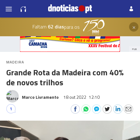
×
Faltam
62 dias
para os
PUB
MADEIRA
Grande Rota da Madeira com 40%
de novos trilhos
Marco Livramento
18 out 2022
12:10
1