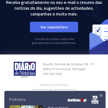
Receba gratuitamente no seu e-mail o resumo das
notícias do dia, sugestões de actividades,
campanhas e muito mais.
Ver newsletters
Consulte as opções e subscreva
gratuitamente as suas preferências.
Rua Dr. Fernão de Ornelas, 56 - 3º
9054-514 Funchal, Portugal
291 202 300
Instale a nossa App
×
Podcasts