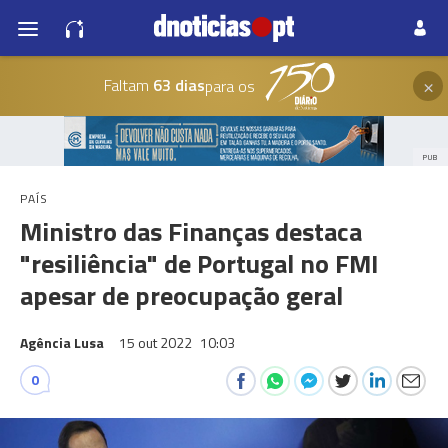
×
Faltam
63 dias
para os
PUB
PAÍS
Ministro das Finanças destaca
"resiliência" de Portugal no FMI
apesar de preocupação geral
Agência Lusa
15 out 2022
10:03
0